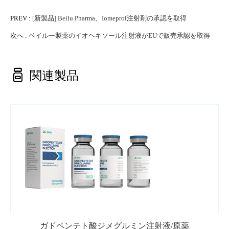
PREV :
[新製品] Beilu Pharma、Iomeprol注射剤の承認を取得
次へ :
ベイルー製薬のイオヘキソール注射液がEUで販売承認を取得

関連製品
ガドペンテト酸ジメグルミン注射液/原薬