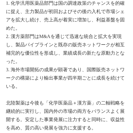
1. 化学汎用医薬品部門は国の調達政策のチャンスを的確
に捉え、主力製品が初回およびその後の入札で市場シェ
アを拡大し続け、売上高が着実に増加し、利益基盤を固
めた。
2. 漢方薬部門はM&Aを通じて迅速な統合と拡大を実現
し、製品パイプラインと既存の販売ネットワークが相互
補完的な優位性を形成し、業績成長の新たな原動力とな
った。
3. 海外市場開拓の成果が顕著であり、国際販売ネットワ
ークの構築により輸出事業が四半期ごとに成長を続けて
いる。
北陸製薬は今後も「化学医薬品＋漢方薬」の二軸戦略を
継続的に実行し、国内外の市場の両方をバランスよく展
開する。安定した事業発展に注力すると同時に、収益性
を高め、質の高い発展を強力に支援する。