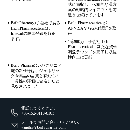
式に買収し、伝統的な漢方
薬の戦略的レイアウトを前
進させ続けています
BeiluPharmaの子会社である
Beilu Pharmaceuticalが
HichiPharmaceuticalは、
ANVISAからGMP認証を取
Iohexolの韓国登録を取得し
得
ます。
1億900万！子会社Hichi
Pharmaceutical、新たな資金
調達ラウンドを完了し収益
性向上に貢献
Beilu Pharmaのレパグリニド
錠の新仕様は、ジェネリッ
ク医薬品の品質と有効性の
一貫性の評価に合格したと
見なされました
電話してください:
+86-152-0110-8103
メールでお問い合わせください:
yanglm@beilupharma.com