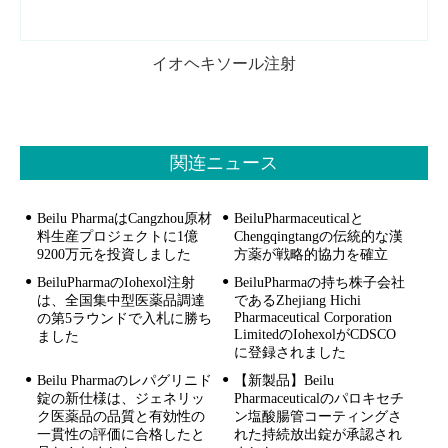
イオヘキソール注射
関连ニュース
Beilu PharmaはCangzhou原材
BeiluPharmaceuticalと
料生産プロジェクトに1億
Chengqingtangの伝統的な漢
9200万元を投資しました
方薬が戦略的協力を確立
BeiluPharmaのIohexol注射
BeiluPharmaの持ち株子会社
は、全国集中型医薬品調達
であるZhejiang Hichi
Pharmaceutical Corporation
の第5ラウンドで入札に勝ち
LimitedのIohexolがCDSCO
ました
に登録されました
Beilu Pharmaのレパグリニド
【新製品】Beilu
錠の新仕様は、ジェネリッ
Pharmaceuticalのパロキセチ
ク医薬品の品質と有効性の
ン塩酸腸管コーティングさ
一貫性の評価に合格したと
れた持続放出錠が承認され